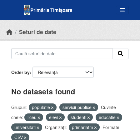
Skip to main content
Primăria Timișoara
Seturi de date
Order by
No datasets found
Grupuri:
populatie
servicii-publice
Cuvinte
cheie:
liceu
elevi
studenti
educatie
universitati
Organizații:
primariatm
Formate:
CSV