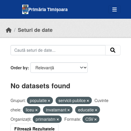
Skip to main content
Primăria Timișoara
Seturi de date
Order by
No datasets found
Grupuri:
populatie
servicii-publice
Cuvinte
cheie:
liceu
invatamant
educatie
Organizații:
primariatm
Formate:
CSV
Filtrează Rezultatele