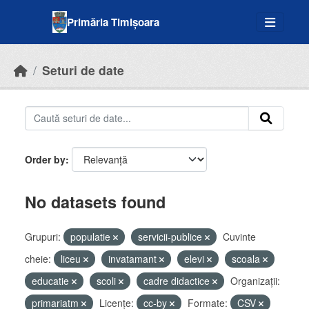
Skip to main content
Primăria Timișoara
Seturi de date
Order by
No datasets found
Grupuri:
populatie
servicii-publice
Cuvinte
cheie:
liceu
invatamant
elevi
scoala
educatie
scoli
cadre didactice
Organizații:
primariatm
Licenţe:
cc-by
Formate:
CSV