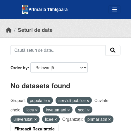
Skip to main content
Primăria Timișoara
Seturi de date
Order by
No datasets found
Grupuri:
populatie
servicii-publice
Cuvinte
cheie:
liceu
invatamant
scoli
universitati
licee
Organizații:
primariatm
Filtrează Rezultatele