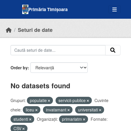
Skip to main content
Primăria Timișoara
Seturi de date
Order by
No datasets found
Grupuri:
populatie
servicii-publice
Cuvinte
cheie:
liceu
invatamant
universitati
studenti
Organizații:
primariatm
Formate:
CSV