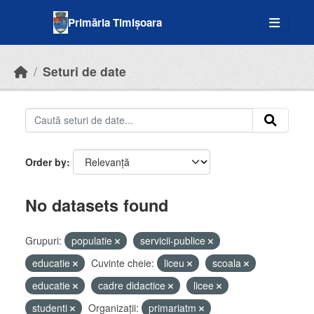
Skip to main content
Primăria Timișoara
Seturi de date
Order by
No datasets found
Grupuri:
populatie
servicii-publice
educatie
Cuvinte cheie:
liceu
scoala
educatie
cadre didactice
licee
studenti
Organizații:
primariatm