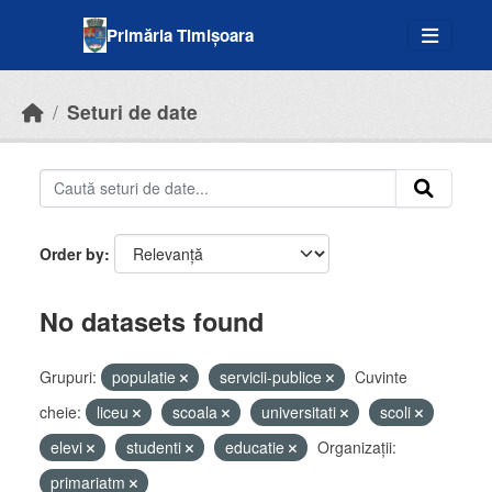
Skip to main content
Primăria Timișoara
Seturi de date
Order by
No datasets found
Grupuri:
populatie
servicii-publice
Cuvinte
cheie:
liceu
scoala
universitati
scoli
elevi
studenti
educatie
Organizații:
primariatm