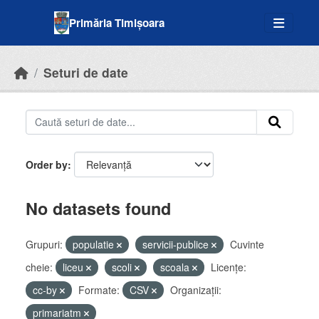
Skip to main content
Primăria Timișoara
Seturi de date
Order by
No datasets found
Grupuri:
populatie
servicii-publice
Cuvinte
cheie:
liceu
scoli
scoala
Licenţe:
cc-by
Formate:
CSV
Organizații:
primariatm