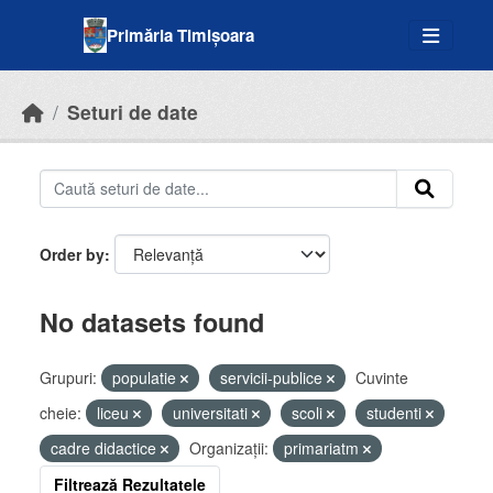
Skip to main content
Primăria Timișoara
Seturi de date
Order by
No datasets found
Grupuri:
populatie
servicii-publice
Cuvinte
cheie:
liceu
universitati
scoli
studenti
cadre didactice
Organizații:
primariatm
Filtrează Rezultatele