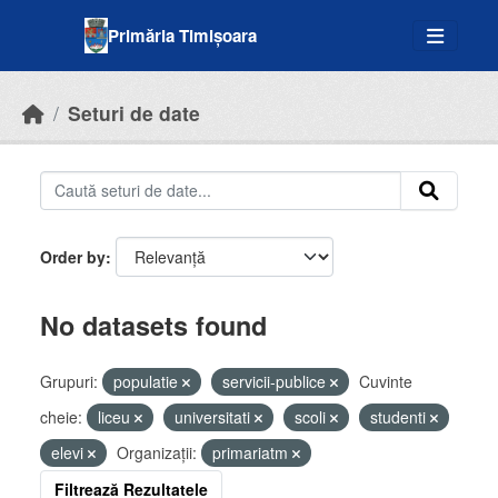
Skip to main content
Primăria Timișoara
Seturi de date
Order by
No datasets found
Grupuri:
populatie
servicii-publice
Cuvinte
cheie:
liceu
universitati
scoli
studenti
elevi
Organizații:
primariatm
Filtrează Rezultatele