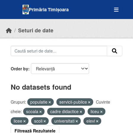
Skip to main content
Primăria Timișoara
Seturi de date
Order by
No datasets found
Grupuri:
populatie
servicii-publice
Cuvinte
cheie:
scoala
cadre didactice
liceu
licee
scoli
universitati
elevi
Filtrează Rezultatele