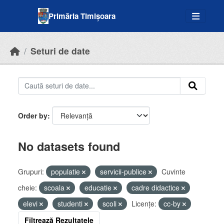
Skip to main content
Primăria Timișoara
Seturi de date
Order by
No datasets found
Grupuri:
populatie
servicii-publice
Cuvinte
cheie:
scoala
educatie
cadre didactice
elevi
studenti
scoli
Licenţe:
cc-by
Filtrează Rezultatele