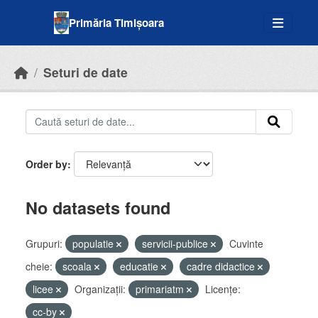
Skip to main content
Primăria Timișoara
Seturi de date
Order by
No datasets found
Grupuri:
populatie
servicii-publice
Cuvinte
cheie:
scoala
educatie
cadre didactice
licee
Organizații:
primariatm
Licenţe:
cc-by