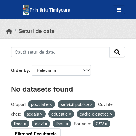
Skip to main content
Primăria Timișoara
Seturi de date
Order by
No datasets found
Grupuri:
populatie
servicii-publice
Cuvinte
cheie:
scoala
educatie
cadre didactice
licee
elevi
liceu
Formate:
CSV
Filtrează Rezultatele