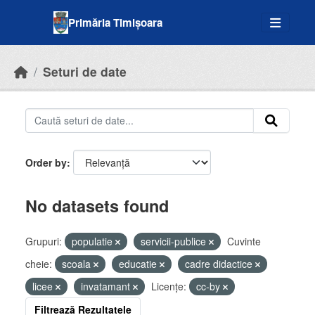
Skip to main content
Primăria Timișoara
Seturi de date
Order by
No datasets found
Grupuri:
populatie
servicii-publice
Cuvinte
cheie:
scoala
educatie
cadre didactice
licee
invatamant
Licenţe:
cc-by
Filtrează Rezultatele