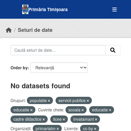
Skip to main content
Primăria Timișoara
Seturi de date
Order by
No datasets found
Grupuri:
populatie
servicii-publice
educatie
Cuvinte cheie:
scoala
educatie
cadre didactice
licee
invatamant
Organizații:
primariatm
Licenţe:
cc-by