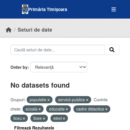
Skip to main content
Primăria Timișoara
Seturi de date
Order by
No datasets found
Grupuri:
populatie
servicii-publice
Cuvinte
cheie:
scoala
educatie
cadre didactice
liceu
licee
elevi
Filtrează Rezultatele