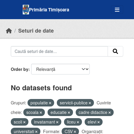
Skip to main content
Primăria Timișoara
Seturi de date
Order by
No datasets found
Grupuri:
populatie
servicii-publice
Cuvinte
cheie:
scoala
educatie
cadre didactice
scoli
invatamant
liceu
elevi
universitati
Formate:
CSV
Organizații: