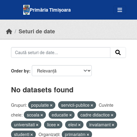
Skip to main content
Primăria Timișoara
Seturi de date
Order by
No datasets found
Grupuri:
populatie
servicii-publice
Cuvinte
cheie:
scoala
educatie
cadre didactice
universitati
licee
elevi
invatamant
studenti
Organizații:
primariatm