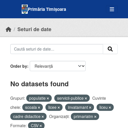
Skip to main content
Primăria Timișoara
Seturi de date
Order by
No datasets found
Grupuri:
populatie
servicii-publice
Cuvinte
cheie:
scoala
licee
invatamant
liceu
cadre didactice
Organizații:
primariatm
Formate:
CSV