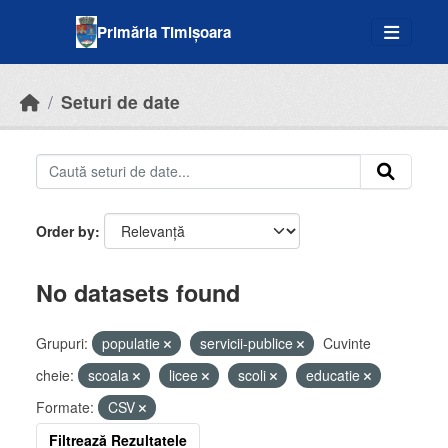
Skip to main content
Primăria Timișoara
Seturi de date
Order by
No datasets found
Grupuri:
populatie
servicii-publice
Cuvinte
cheie:
scoala
licee
scoli
educatie
Formate:
CSV
Filtrează Rezultatele