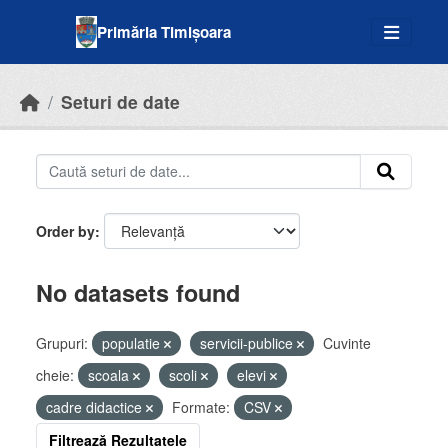
Skip to main content
Primăria Timișoara
Seturi de date
Order by
No datasets found
Grupuri:
populatie
servicii-publice
Cuvinte
cheie:
scoala
scoli
elevi
cadre didactice
Formate:
CSV
Filtrează Rezultatele