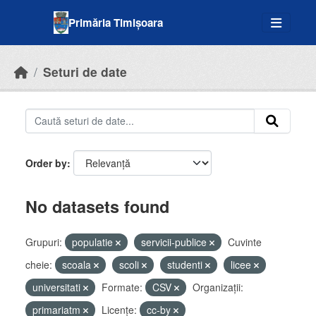
Skip to main content
Primăria Timișoara
Seturi de date
Order by
No datasets found
Grupuri:
populatie
servicii-publice
Cuvinte
cheie:
scoala
scoli
studenti
licee
universitati
Formate:
CSV
Organizații:
primariatm
Licenţe:
cc-by