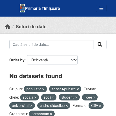
Skip to main content
Primăria Timișoara
Seturi de date
Order by
No datasets found
Grupuri:
populatie
servicii-publice
Cuvinte
cheie:
scoala
scoli
studenti
licee
universitati
cadre didactice
Formate:
CSV
Organizații:
primariatm