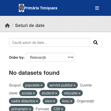
Skip to main content
Primăria Timișoara
Seturi de date
Order by
No datasets found
Grupuri:
populatie
servicii-publice
Cuvinte
cheie:
scoala
studenti
educatie
cadre didactice
elevi
liceu
Organizații:
primariatm
Formate:
CSV