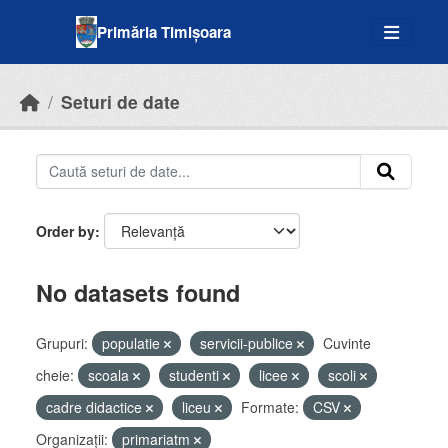
Skip to main content
Primăria Timișoara
Seturi de date
Order by
No datasets found
Grupuri:
populatie
servicii-publice
Cuvinte
cheie:
scoala
studenti
licee
scoli
cadre didactice
liceu
Formate:
CSV
Organizații:
primariatm