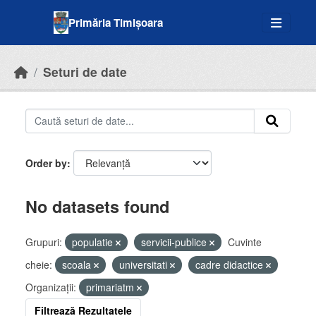
Skip to main content
Primăria Timișoara
Seturi de date
Order by
No datasets found
Grupuri:
populatie
servicii-publice
Cuvinte
cheie:
scoala
universitati
cadre didactice
Organizații:
primariatm
Filtrează Rezultatele