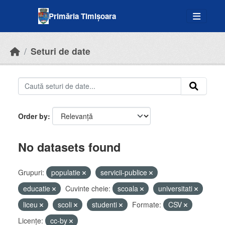
Skip to main content
Primăria Timișoara
Seturi de date
Order by
No datasets found
Grupuri:
populatie
servicii-publice
educatie
Cuvinte cheie:
scoala
universitati
liceu
scoli
studenti
Formate:
CSV
Licenţe:
cc-by