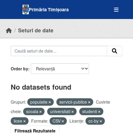
Skip to main content
Primăria Timișoara
Seturi de date
Order by
No datasets found
Grupuri:
populatie
servicii-publice
Cuvinte
cheie:
scoala
universitati
studenti
licee
Formate:
CSV
Licenţe:
cc-by
Filtrează Rezultatele