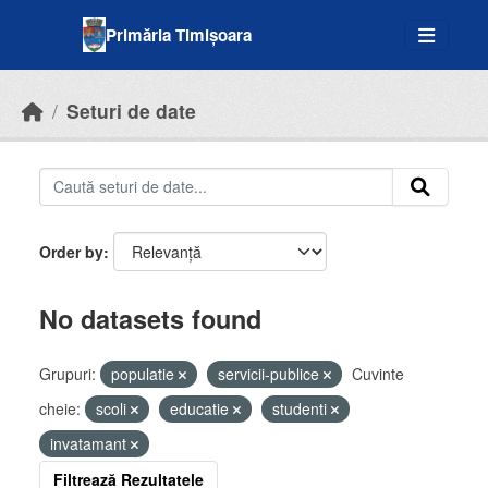
Skip to main content
Primăria Timișoara
Seturi de date
Order by
No datasets found
Grupuri:
populatie
servicii-publice
Cuvinte
cheie:
scoli
educatie
studenti
invatamant
Filtrează Rezultatele