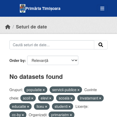
Skip to main content
Primăria Timișoara
Seturi de date
Order by
No datasets found
Grupuri:
populatie
servicii-publice
Cuvinte
cheie:
scoli
elevi
scoala
invatamant
educatie
liceu
studenti
Licenţe:
cc-by
Organizații:
primariatm