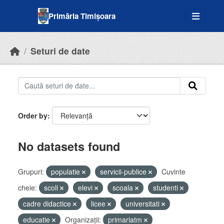
Skip to main content
Primăria Timișoara
Seturi de date
Order by
No datasets found
Grupuri:
populatie
servicii-publice
Cuvinte
cheie:
scoli
elevi
scoala
studenti
cadre didactice
licee
universitati
educatie
Organizații:
primariatm