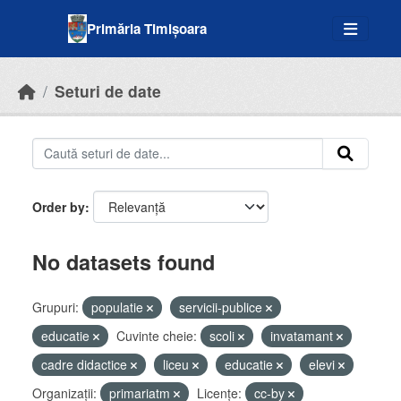
Skip to main content
Primăria Timișoara
Seturi de date
Order by
No datasets found
Grupuri:
populatie
servicii-publice
educatie
Cuvinte cheie:
scoli
invatamant
cadre didactice
liceu
educatie
elevi
Organizații:
primariatm
Licenţe:
cc-by