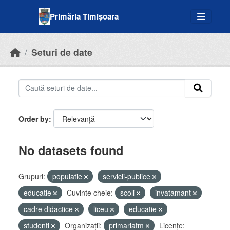
Skip to main content
Primăria Timișoara
Seturi de date
Order by
No datasets found
Grupuri:
populatie
servicii-publice
educatie
Cuvinte cheie:
scoli
invatamant
cadre didactice
liceu
educatie
studenti
Organizații:
primariatm
Licenţe: