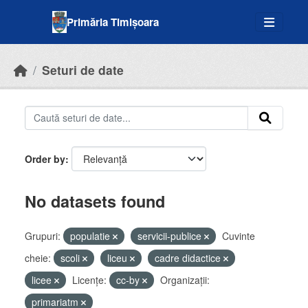
Skip to main content
Primăria Timișoara
Seturi de date
Order by
No datasets found
Grupuri:
populatie
servicii-publice
Cuvinte
cheie:
scoli
liceu
cadre didactice
licee
Licenţe:
cc-by
Organizații:
primariatm