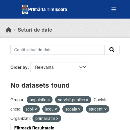
Skip to main content
Primăria Timișoara
Seturi de date
Order by
No datasets found
Grupuri:
populatie
servicii-publice
Cuvinte
cheie:
scoli
liceu
scoala
studenti
Organizații:
primariatm
Filtrează Rezultatele