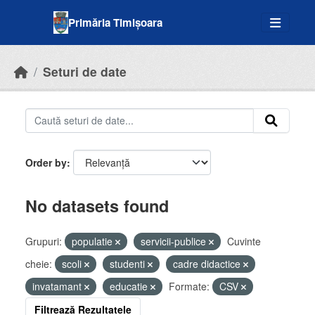
Skip to main content
Primăria Timișoara
Seturi de date
Order by
No datasets found
Grupuri:
populatie
servicii-publice
Cuvinte
cheie:
scoli
studenti
cadre didactice
invatamant
educatie
Formate:
CSV
Filtrează Rezultatele