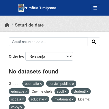
Skip to main content
Primăria Timișoara
Seturi de date
Order by
No datasets found
Grupuri:
populatie
servicii-publice
educatie
Cuvinte cheie:
scoli
studenti
scoala
educatie
invatamant
Licenţe:
cc-by