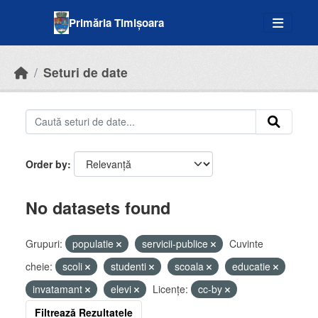
Skip to main content
Primăria Timișoara
Seturi de date
Order by
No datasets found
Grupuri:
populatie
servicii-publice
Cuvinte
cheie:
scoli
studenti
scoala
educatie
invatamant
elevi
Licenţe:
cc-by
Filtrează Rezultatele