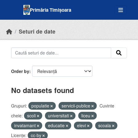
Skip to main content
Primăria Timișoara
Seturi de date
Order by
No datasets found
Grupuri:
populatie
servicii-publice
Cuvinte
cheie:
scoli
universitati
liceu
invatamant
educatie
elevi
scoala
Licenţe:
cc-by