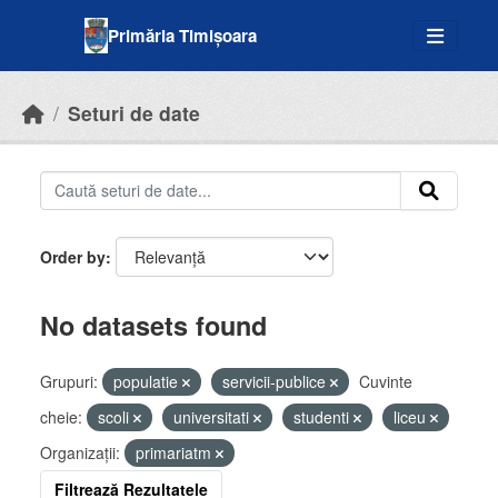
Skip to main content
Primăria Timișoara
Seturi de date
Order by
No datasets found
Grupuri:
populatie
servicii-publice
Cuvinte
cheie:
scoli
universitati
studenti
liceu
Organizații:
primariatm
Filtrează Rezultatele