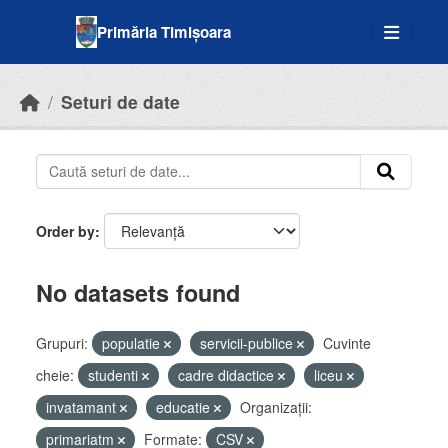
Skip to main content
Primăria Timișoara
Seturi de date
Order by
No datasets found
Grupuri:
populatie
servicii-publice
Cuvinte
cheie:
studenti
cadre didactice
liceu
invatamant
educatie
Organizații:
primariatm
Formate:
CSV