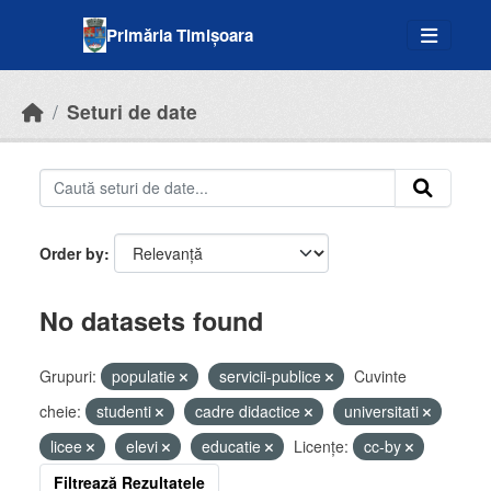
Skip to main content
Primăria Timișoara
Seturi de date
Order by
No datasets found
Grupuri:
populatie
servicii-publice
Cuvinte
cheie:
studenti
cadre didactice
universitati
licee
elevi
educatie
Licenţe:
cc-by
Filtrează Rezultatele