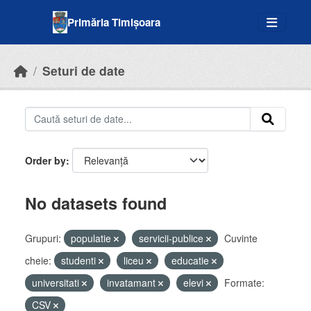
Skip to main content
Primăria Timișoara
Seturi de date
Order by
No datasets found
Grupuri:
populatie
servicii-publice
Cuvinte
cheie:
studenti
liceu
educatie
universitati
invatamant
elevi
Formate:
CSV