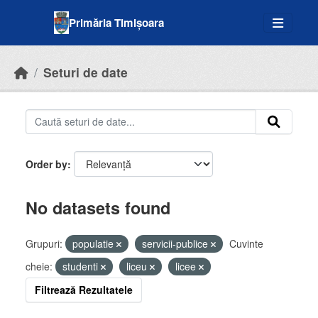
Skip to main content
Primăria Timișoara
Seturi de date
Order by
No datasets found
Grupuri:
populatie
servicii-publice
Cuvinte
cheie:
studenti
liceu
licee
Filtrează Rezultatele