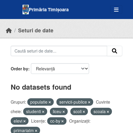
Skip to main content
Primăria Timișoara
Seturi de date
Order by
No datasets found
Grupuri:
populatie
servicii-publice
Cuvinte
cheie:
studenti
liceu
scoli
scoala
elevi
Licenţe:
cc-by
Organizații:
primariatm