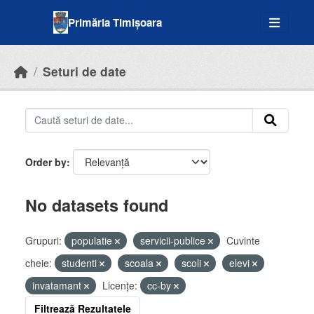
Skip to main content
Primăria Timișoara
Seturi de date
Order by
No datasets found
Grupuri:
populatie
servicii-publice
Cuvinte
cheie:
studenti
scoala
scoli
elevi
invatamant
Licenţe:
cc-by
Filtrează Rezultatele