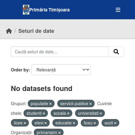
Skip to main content
Primăria Timișoara
Seturi de date
Order by
No datasets found
Grupuri:
populatie
servicii-publice
Cuvinte
cheie:
studenti
scoala
universitati
licee
elevi
educatie
liceu
scoli
Organizații:
primariatm