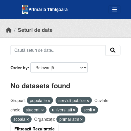
Skip to main content
Primăria Timișoara
Seturi de date
Order by
No datasets found
Grupuri:
populatie
servicii-publice
Cuvinte
cheie:
studenti
universitati
scoli
scoala
Organizații:
primariatm
Filtrează Rezultatele