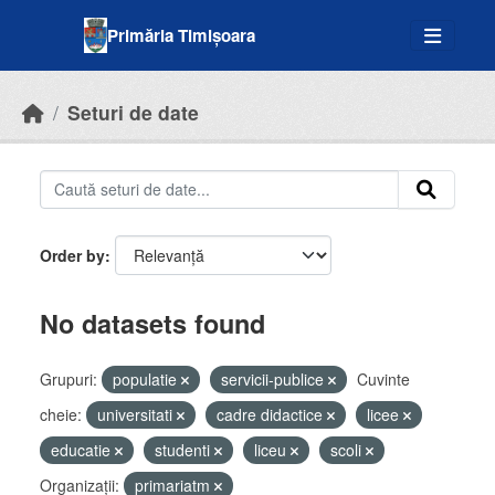
Skip to main content
Primăria Timișoara
Seturi de date
Order by
No datasets found
Grupuri:
populatie
servicii-publice
Cuvinte
cheie:
universitati
cadre didactice
licee
educatie
studenti
liceu
scoli
Organizații:
primariatm